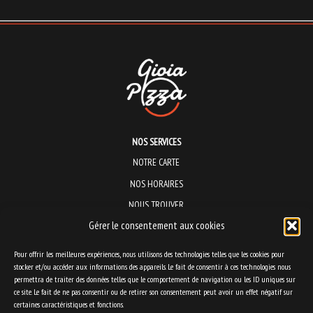
NOS SERVICES
NOTRE CARTE
NOS HORAIRES
NOUS TROUVER
Gérer le consentement aux cookies
Pizzeria sur place et à emporter :
Centre Commercial Sainte Germaine
Pour offrir les meilleures expériences, nous utilisons des technologies telles que les cookies pour
stocker et/ou accéder aux informations des appareils. Le fait de consentir à ces technologies nous
42 rue Principale
permettra de traiter des données telles que le comportement de navigation ou les ID uniques sur
31820 Pibrac
ce site. Le fait de ne pas consentir ou de retirer son consentement peut avoir un effet négatif sur
Tél : 05.61.11.99.60
certaines caractéristiques et fonctions.