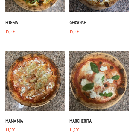
FOGGIA
GERSOISE
15,00
€
15,00
€
MAMA MIA
MARGHERITA
14,00
€
11,50
€