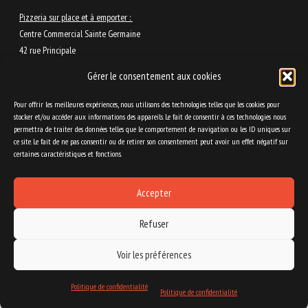
Pizzeria sur place et à emporter :
Centre Commercial Sainte Germaine
42 rue Principale
31820 Pibrac
Gérer le consentement aux cookies
Tél : 05.61.11.99.60
Pour offrir les meilleures expériences, nous utilisons des technologies telles que les cookies pour
stocker et/ou accéder aux informations des appareils. Le fait de consentir à ces technologies nous
permettra de traiter des données telles que le comportement de navigation ou les ID uniques sur
ce site. Le fait de ne pas consentir ou de retirer son consentement peut avoir un effet négatif sur
certaines caractéristiques et fonctions.
Accepter
Refuser
Voir les préférences
Mentions légales
Politique de confidentialité
Politique de confidentialité
Politique de confidentialité
© Gioia Pizza
Site réalisé par
Tiria