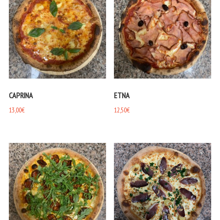
CAPRINA
ETNA
13,00
€
12,50
€