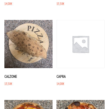
14,00
€
15,50
€
CALZONE
CAPRA
13,50
€
14,00
€