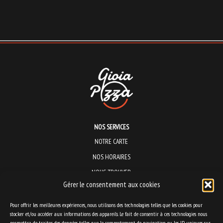
NOS SERVICES
NOTRE CARTE
NOS HORAIRES
NOUS TROUVER
Gérer le consentement aux cookies
Pizzeria sur place et à emporter :
Pour offrir les meilleures expériences, nous utilisons des technologies telles que les cookies pour
Centre Commercial Sainte Germaine
stocker et/ou accéder aux informations des appareils. Le fait de consentir à ces technologies nous
42 rue Principale
permettra de traiter des données telles que le comportement de navigation ou les ID uniques sur