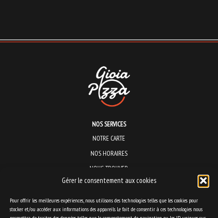
NOS SERVICES
NOTRE CARTE
NOS HORAIRES
NOUS TROUVER
Gérer le consentement aux cookies
Pizzeria sur place et à emporter :
Pour offrir les meilleures expériences, nous utilisons des technologies telles que les cookies pour
Centre Commercial Sainte Germaine
stocker et/ou accéder aux informations des appareils. Le fait de consentir à ces technologies nous
42 rue Principale
permettra de traiter des données telles que le comportement de navigation ou les ID uniques sur